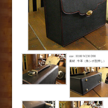
size : H180 W230 D90
素材 : 牛革（角シボ型押し）