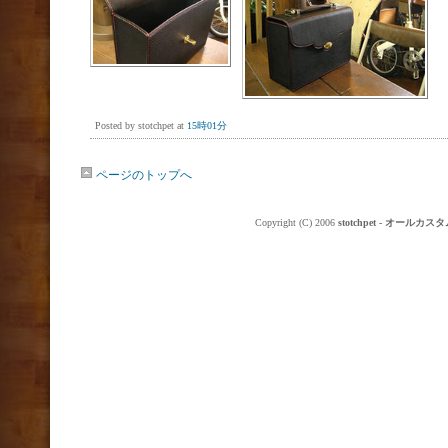
Posted by stotchpet at
15時01分
ページのトップへ
Copyright (C) 2006
stotchpet - オ